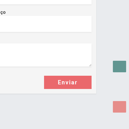
eço
Enviar
as para WEB.
© 2026 ®
Política de Cookies