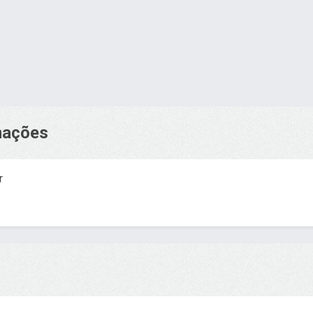
rmações
r