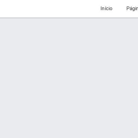
Início
Pági
SPA ACOPLÁVEL
Orçamento via WhatsApp
Descrição
Foto