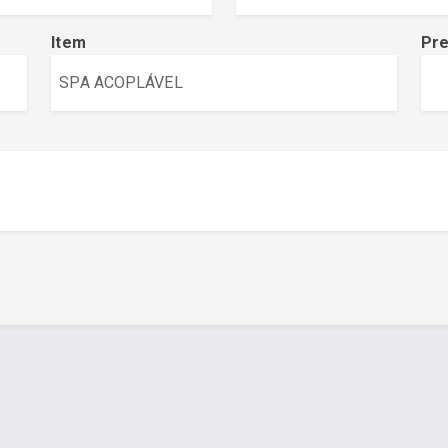
Item
Pr
a - www.cuboguia.com.br - Desenvolvimento de Sites e Sistem