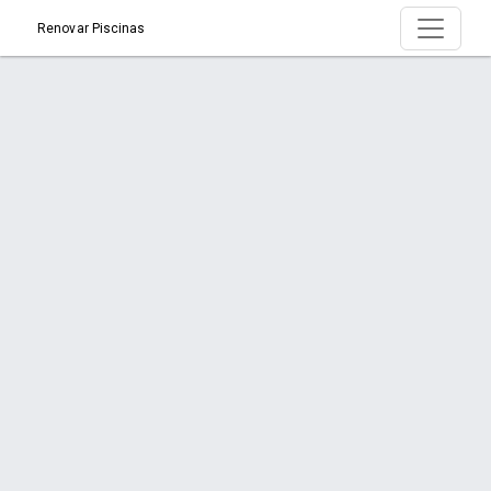
Renovar Piscinas
Produto > VITÓRIA
Início
Produto