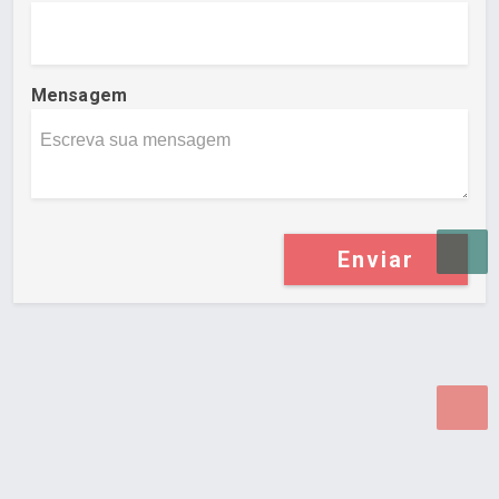
Mensagem
Enviar
Desenvolvido por Poly Design
Cubo Guia -
www.cuboguia.com.br - Desenvolvimento de Sites e
Sistemas para WEB.
© 2026 ®
Política de Cookies