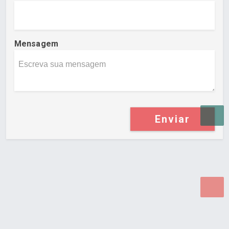
Mensagem
Enviar
Desenvolvido por Poly Design
Cubo Guia -
www.cuboguia.com.br - Desenvolvimento de Sites e
Sistemas para WEB.
© 2026 ®
Política de Cookies