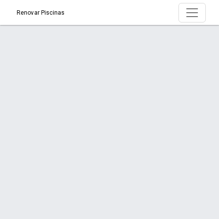
Renovar Piscinas
Produto > RIVIERA 9/8
Início
Produto