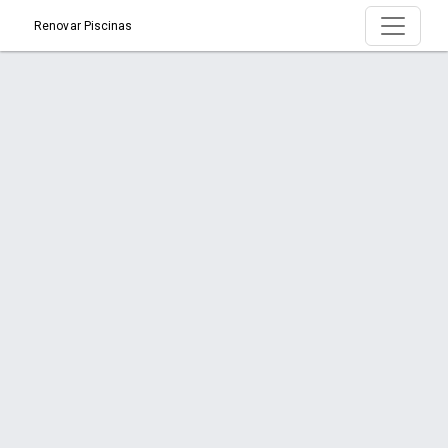
Renovar Piscinas
Produto > GM8 PLUS
Início
Produto