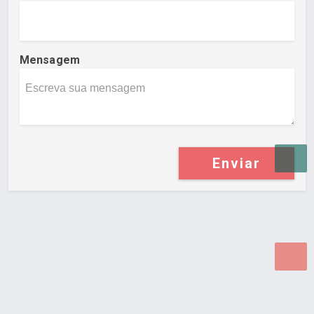
Mensagem
Enviar
Desenvolvido por Poly Design
Cubo Guia -
www.cuboguia.com.br - Desenvolvimento de Sites e
Sistemas para WEB.
© 2026 ®
Política de Cookies