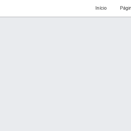
Início
Pági
VINTAGE
Orçamento via WhatsApp
Fotos